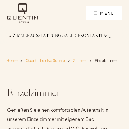
MENU
ZIMMER
AUSSTATTUNG
GALERIE
KONTAKT
FAQ
Home
>
Quentin Leidse Square
>
Zimmer
>
Einzelzimmer
Einzelzimmer
Genießen Sie einen komfortablen Aufenthalt in
unserem Einzelzimmer mit eigenem Bad,
ausgestattet mit Dusche und WC. Für wohlige