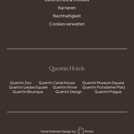
Karrieren
Nachhaltigkeit
Cookies verwalten
Quentin Hotels
Quentin Zoo
Quentin Canal House
Quentin Museum Square
Quentin Leidse Square
Quentin Arrive
Quentin Potsdamer Platz
Quentin Boutique
Quentin Design
Quentin Prague
Hotel Website Design
by:
Porter