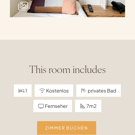
This room includes
1
Kostenlos
privates Bad
Fernseher
7m2
ZIMMER BUCHEN