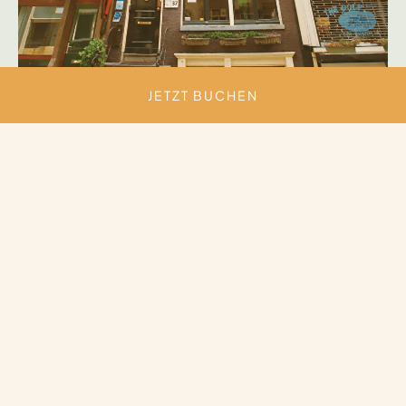
JETZT BUCHEN
Quentin Leidse Square
Amsterdam, Niederlande
DIESES HOTEL ERKUNDEN