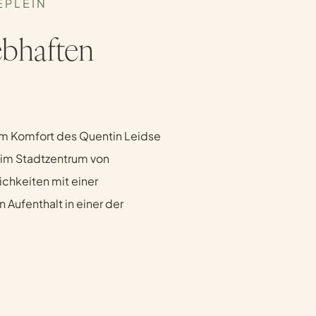
EPLEIN
ebhaften
om Komfort des Quentin Leidse
, im Stadtzentrum von
chkeiten mit einer
 Aufenthalt in einer der