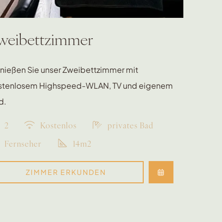
weibettzimmer
nießen Sie unser Zweibettzimmer mit
stenlosem Highspeed-WLAN, TV und eigenem
d.
2
Kostenlos
privates Bad
Fernseher
14m2
ZIMMER ERKUNDEN