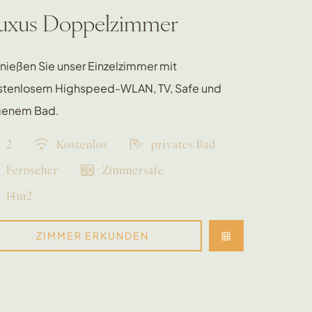
uxus Doppelzimmer
nießen Sie unser Einzelzimmer mit
stenlosem Highspeed-WLAN, TV, Safe und
genem Bad.
2
Kostenlos
privates Bad
Fernseher
Zimmersafe
14m2
ZIMMER ERKUNDEN