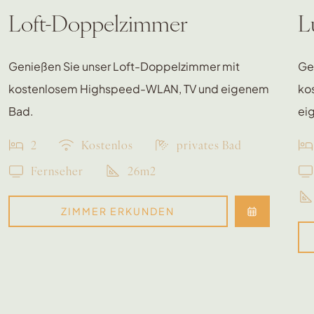
Loft-Doppelzimmer
L
Genießen Sie unser Loft-Doppelzimmer mit
Ge
kostenlosem Highspeed-WLAN, TV und eigenem
ko
Bad.
ei
2
Kostenlos
privates Bad
Fernseher
26m2
ZIMMER ERKUNDEN