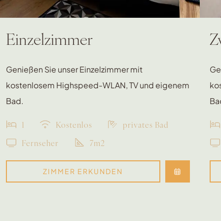
Einzelzimmer
Z
Genießen Sie unser Einzelzimmer mit
Ge
kostenlosem Highspeed-WLAN, TV und eigenem
ko
Bad.
Ba
1
Kostenlos
privates Bad
Fernseher
7m2
ZIMMER ERKUNDEN