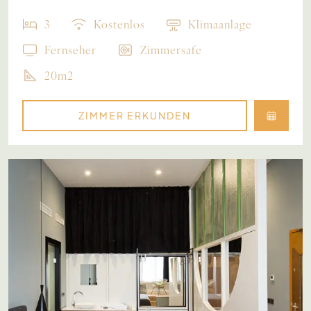
3
Kostenlos
Klimaanlage
Fernseher
Zimmersafe
20m2
ZIMMER ERKUNDEN