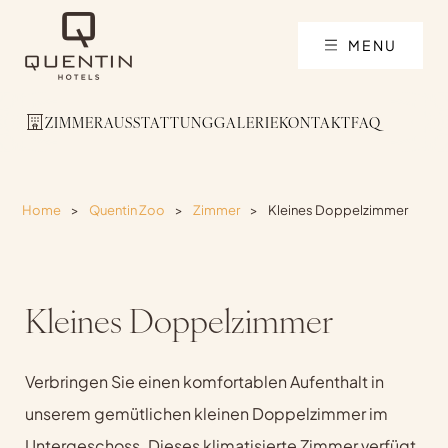
MENU
ZIMMER
AUSSTATTUNG
GALERIE
KONTAKT
FAQ
Home
>
Quentin Zoo
>
Zimmer
>
Kleines Doppelzimmer
Kleines Doppelzimmer
Verbringen Sie einen komfortablen Aufenthalt in
unserem gemütlichen kleinen Doppelzimmer im
Untergeschoss. Dieses klimatisierte Zimmer verfügt