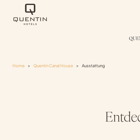
QUE
Home
>
Quentin Canal House
>
Ausstattung
Entdec