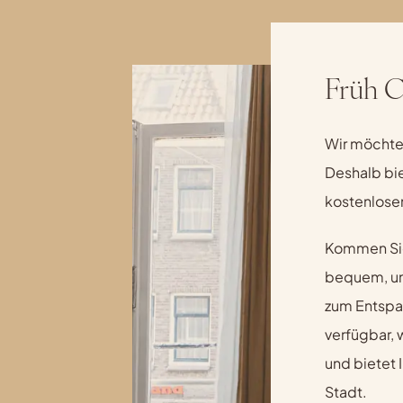
Früh C
Wir möchten
Deshalb bie
kostenlose
Kommen Sie
bequem, und
zum Entspan
verfügbar,
und bietet 
Stadt.