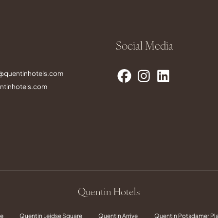
Social Media
s@quentinhotels.com
tinhotels.com
Quentin Hotels
re
Quentin Leidse Square
Quentin Arrive
Quentin Potsdamer Pla