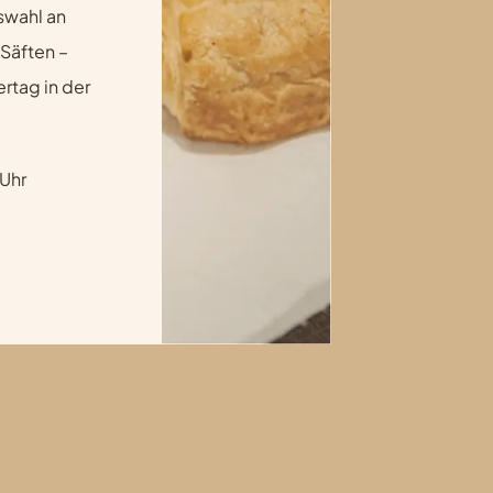
swahl an
 Säften –
rtag in der
 Uhr