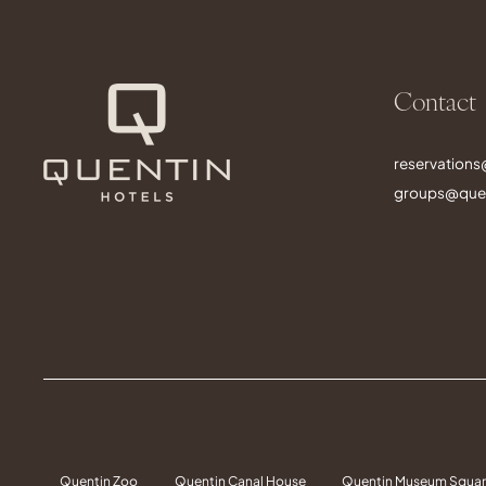
Contact
reservation
groups@quen
Quentin Zoo
Quentin Canal House
Quentin Museum Squa