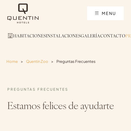
MENU
HABITACIONES
INSTALACIONES
GALERÍA
CONTACTO
P
Home
>
Quentin Zoo
>
Preguntas Frecuentes
PREGUNTAS FRECUENTES
Estamos felices de ayudarte