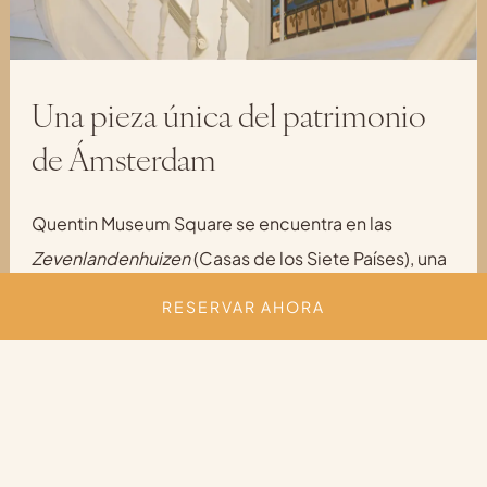
Una pieza única del patrimonio
de Ámsterdam
Quentin Museum Square se encuentra en las
Zevenlandenhuizen
(Casas de los Siete Países), una
fila única de edificios en la Roemer Visscherstraat
RESERVAR AHORA
RESERVAR AHORA
de Ámsterdam. Construidas en 1894, estas casas
reflejan cada una un estilo arquitectónico europeo
diferente y ahora son reconocidas como
monumentos nacionales. Alojarse en Quentin
Museum Square significa experimentar una parte