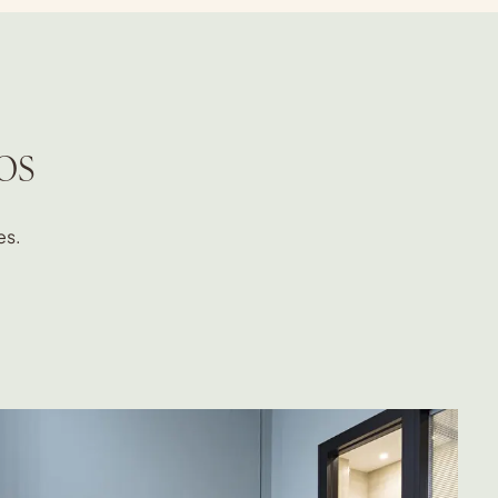
os
es.