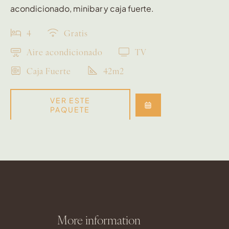
acondicionado, minibar y caja fuerte.
4
Gratis
Aire acondicionado
TV
Caja Fuerte
42m2
VER ESTE
PAQUETE
More information