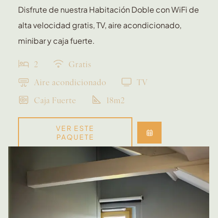
Disfrute de nuestra Habitación Doble con WiFi de
alta velocidad gratis, TV, aire acondicionado,
minibar y caja fuerte.
2
Gratis
Aire acondicionado
TV
Caja Fuerte
18m2
VER ESTE
PAQUETE