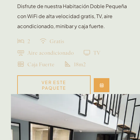
Disfrute de nuestra Habitación Doble Pequeña
con WiFi de alta velocidad gratis, TV, aire
acondicionado, minibar y caja fuerte.
2
Gratis
Aire acondicionado
TV
Caja Fuerte
18m2
VER ESTE
PAQUETE