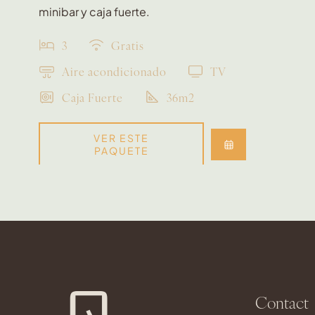
minibar y caja fuerte.
3
Gratis
Aire acondicionado
TV
Caja Fuerte
36m2
VER ESTE
PAQUETE
Contact