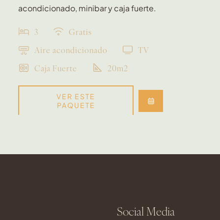
acondicionado, minibar y caja fuerte.
3
Gratis
Aire acondicionado
TV
Caja Fuerte
20m2
VER ESTE
PAQUETE
Social Media