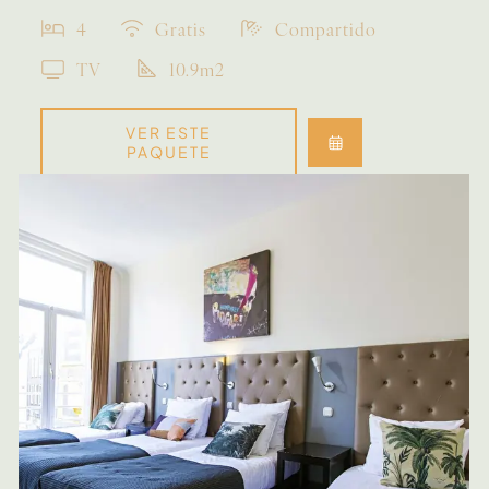
4
Gratis
Compartido
TV
10.9m2
VER ESTE
PAQUETE