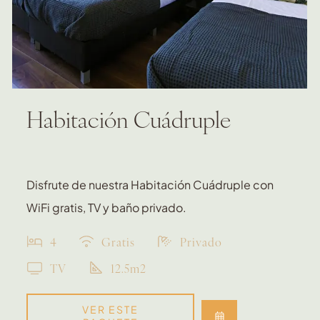
Habitación Cuádruple
Disfrute de nuestra Habitación Cuádruple con
WiFi gratis, TV y baño privado.
4
Gratis
Privado
TV
12.5m2
VER ESTE