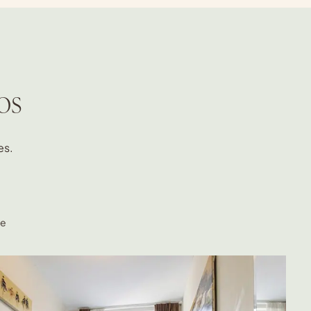
os
es.
le