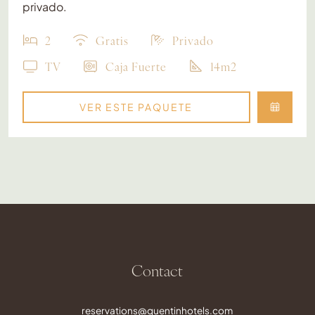
privado.
2
Gratis
Privado
TV
Caja Fuerte
14m2
VER ESTE PAQUETE
Contact
reservations@quentinhotels.com