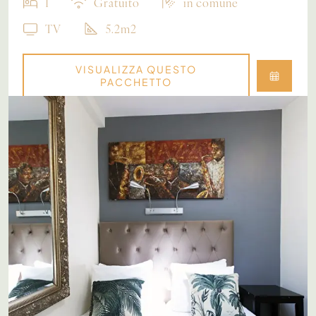
1
Gratuito
in comune
TV
5.2m2
VISUALIZZA QUESTO
PACCHETTO