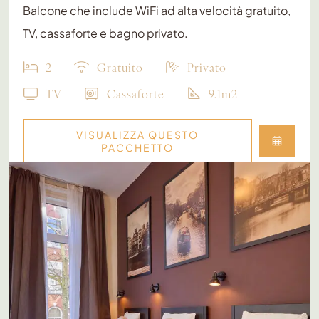
Balcone che include WiFi ad alta velocità gratuito,
TV, cassaforte e bagno privato.
2
Gratuito
Privato
TV
Cassaforte
9.1m2
VISUALIZZA QUESTO
PACCHETTO