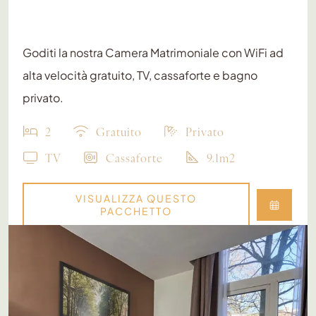
Goditi la nostra Camera Matrimoniale con WiFi ad
alta velocità gratuito, TV, cassaforte e bagno
privato.
2
Gratuito
Privato
TV
Cassaforte
9.1m2
VISUALIZZA QUESTO
PACCHETTO