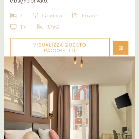
e bagno privato.
2
Gratuito
Privato
TV
9.7m2
VISUALIZZA QUESTO
PACCHETTO