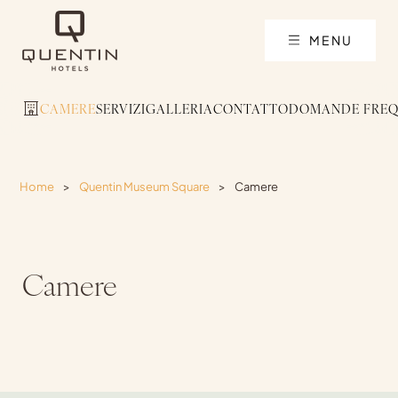
MENU
CAMERE
SERVIZI
GALLERIA
CONTATTO
DOMANDE FREQ
Home
>
Quentin Museum Square
>
Camere
Camere