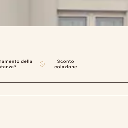
namento della
Sconto
stanza*
colazione