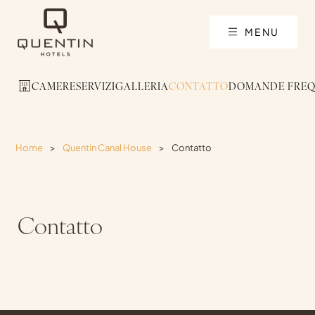
MENU
CAMERE
SERVIZI
GALLERIA
CONTATTO
DOMANDE FREQ
Home
>
Quentin Canal House
>
Contatto
Contatto